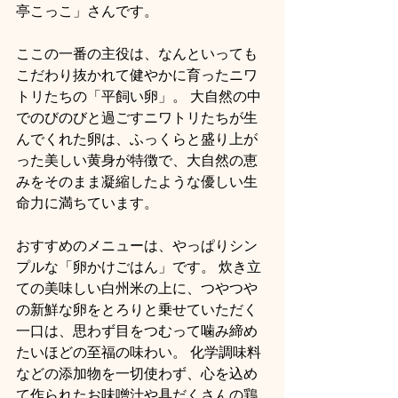
亭こっこ」さんです。
ここの一番の主役は、なんといっても
こだわり抜かれて健やかに育ったニワ
トリたちの「平飼い卵」。 大自然の中
でのびのびと過ごすニワトリたちが生
んでくれた卵は、ふっくらと盛り上が
った美しい黄身が特徴で、大自然の恵
みをそのまま凝縮したような優しい生
命力に満ちています。
おすすめのメニューは、やっぱりシン
プルな「卵かけごはん」です。 炊き立
ての美味しい白州米の上に、つやつや
の新鮮な卵をとろりと乗せていただく
一口は、思わず目をつむって噛み締め
たいほどの至福の味わい。 化学調味料
などの添加物を一切使わず、心を込め
て作られたお味噌汁や具だくさんの鶏