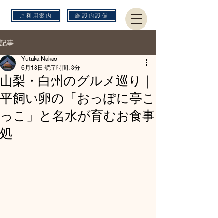
ご利用案内
施設内設備
記事
Yutaka Nakao
6月18日
読了時間: 3分
山梨・白州のグルメ巡り｜
平飼い卵の「おっぽに亭こ
っこ」と名水が育むお食事
処