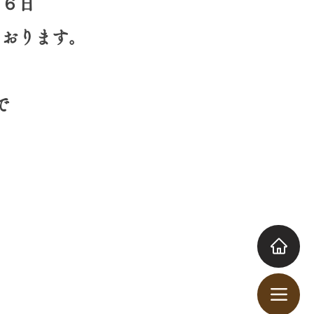
２６日
ております。
で
。