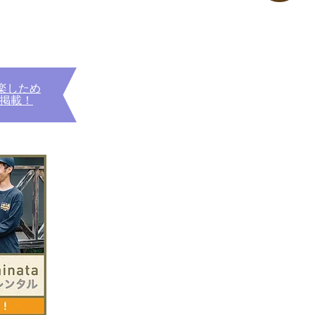
り楽しため
掲載！