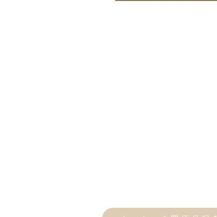
キャンプを始めたい
ギアレンタルはこちら
ス
​日々のこと
色々と綴っています