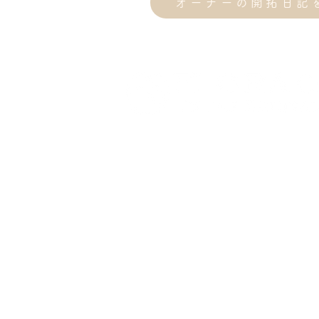
オーナーの開拓日記を
＞
FLORA Campsite in the Natur
住所: 408-0315
山梨県北杜市白州町白須88
電話: 0551-45-916
メール :
flora.campsite@gm
営業時間：10：00～17
休業日 :火・水 (冬期 : 火水