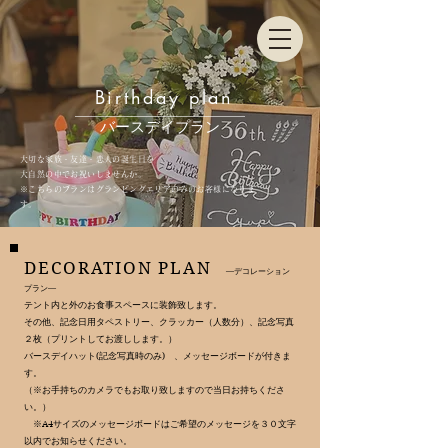
ご利用案内
施設内設備
Birthday plan
バースデイプラン
大切な家族・友達・恋人の誕生日を​
大自然の中でお祝いしませんか。
​※こちらのプランはグランピングエリアのみのお客様になりま
す。
DECORATION ​PLAN
―デコレーション
プラン―​
テント内と外のお食事スペースに装飾致します。
その他、記念日用タペストリー、クラッカー（人数分）、記念写真
２枚（プリントしてお渡しします。）
​バースデイハット(記念写真時のみ) 、メッセージボードが付きま
す。
（※お手持ちのカメラでもお取り致しますので当日お持ちくださ
い。）
※A4サイズのメッセージボードはご希望のメッセージを３０文字
以内でお知らせください。