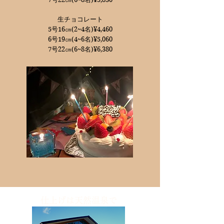
生チョコレート
5号16㎝(2~4名)¥4,460
6号19㎝(4~6名)¥5,060
​7号22㎝(6~8名)¥6,380
仕上げは天然温泉で