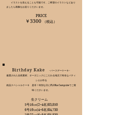
イラストを添えることも可能です。ご希望のイラスト
などあり
ましたら画像をお送りくださいませ。
PRICE
￥3300
（税込）
Birthday Kake
−バースデーケーキ−
厳選された自然素材、オーガニックにこだわる地元で有名なパティ
シエが作る
絶品スペシャルケーキ
是非！特別な日にFLORA Campsiteでご賞
味くださいませ。
生クリーム ​
5号16㎝(2~4名)¥3,850
6号19㎝(4~6名)¥4,730
7号22㎝(6~8名)¥5,830