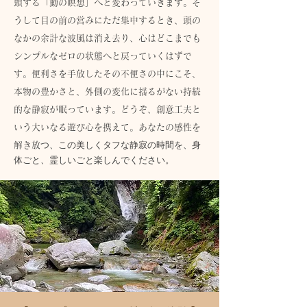
頭する「動の瞑想」へと変わっていきます。そ
うして目の前の営みにただ集中するとき、頭の
なかの余計な波風は消え去り、心はどこまでも
シンプルなゼロの状態へと戻っていくはずで
す。便利さを手放したその不便さの中にこそ、
本物の豊かさと、外側の変化に揺るがない持続
的な静寂が眠っています。どうぞ、創意工夫と
いう大いなる遊び心を携えて。あなたの感性を
つ、この美しくタフな静寂の時間を、身
解き放
体ごと、霊しいごと楽しんでください。