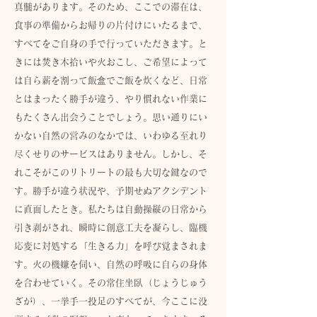
真髄があります。そのため、ここでの滞在は、
食事の準備からお帰りの片付けにいたるまで、
すべてをご自身の手で行っていただきます。と
きには焚き木拾いや火おこし、ご希望によって
は自ら薪を割って飯盒でご飯を炊くなど、日常
とはまったく勝手が違う、やり慣れない作業に
もたくさん出会うことでしょう。思い通りにい
かない自然の営みのなかでは、いわゆる至れり
尽くせりのサービスはありません。しかし、そ
れこそがこのリトリートの最も大切な鍵なので
す。勝手が違う状況や、予期せぬアクシデント
に直面したとき。私たちは自動操縦の日常から
引き剥がされ、瞬時に創意工夫を凝らし、臨機
応変に対処する「生きる力」を呼び覚まされま
す。火の機嫌を伺い、自然の呼吸に自らの身体
を合わせていく。その常住坐臥（じょうじゅう
ざが）、一挙手一投足のすべてが、今ここに没