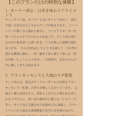
【このプランだけの特別な体験】
1. オーナー直伝・日常を味わうアライメ
ント
チェックイン後、オーナーと共にサイトへ向かい、道具
の使い方を学ぶところからワークが始まります。 ツーバ
ーナーの扱い方に静かに集中し、ファイアスターターを
使って自らの手でゼロから火を起こす。そして着火剤と
なる杉の葉を拾いに森へ歩き、リスが残した胡桃の殻を
見つける。 そんな何気ないひとときを通じて、大自然の
豊かな循環に触れ、一挙一動を丁寧に感じて楽しむ「常
住坐臥（じょうじゅうざが）」の智慧が、あなたの心の
中に優しく芽生え始めます。​
2. フランキンセンスと大地のラグ瞑想
テント内には、電気式ディフューザーから高貴なフラン
キンセンス（乳香）の香りが優しく広がっています。 心
地よい服に着替えたら、直接人工芝の上に敷かれた柔ら
かなラグの上に、思い切り仰向けに横になってみてくだ
さい。サイト内に完備された高速Wi-Fiに接続し、スマー
トフォンから流れる誘導瞑想の音声に耳を傾けながら、