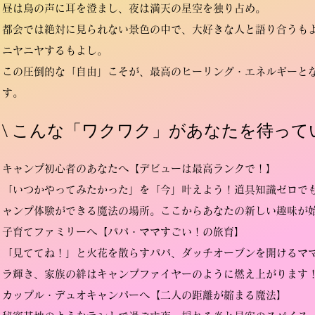
昼は鳥の声に耳を澄まし、夜は満天の星空を独り占め。
都会では絶対に見られない景色の中で、大好きな人と語り合うも
ニヤニヤするもよし。
この圧倒的な「自由」こそが、最高のヒーリング・エネルギーと
す。
\ こんな「ワクワク」があなたを待ってい
キャンプ初心者のあなたへ【デビューは最高ランクで！】
「いつかやってみたかった」を「今」叶えよう！道具知識ゼロで
ャンプ体験ができる魔法の場所。ここからあなたの新しい趣味が
子育てファミリーへ【パパ・ママすごい！の旅育】
「見ててね！」と火花を散らすパパ、ダッチオーブンを開けるマ
ラ輝き、家族の絆はキャンプファイヤーのように燃え上がります
カップル・デュオキャンパーへ【二人の距離が縮まる魔法】