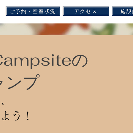
ご予約・空室状況
アクセス
施設
ampsiteの
ャンプ
び、
しよう！