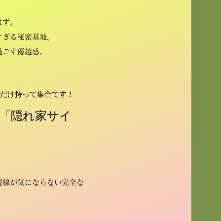
はず。
すぎる秘密基地。
過ごす優越感。
だけ持って集合です！
の「隠れ家サイ
視線が気にならない完全な