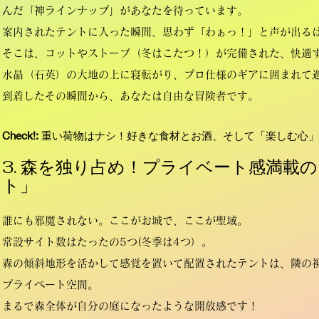
んだ「神ラインナップ」があなたを待っています。
案内されたテントに入った瞬間、思わず「わぁっ！」と声が出る
そこは、コットやストーブ（冬はこたつ！）が完備された、快適
水晶（石英）の大地の上に寝転がり、プロ仕様のギアに囲まれて
到着したその瞬間から、あなたは自由な冒険者です。
Check!:
重い荷物はナシ！好きな食材とお酒、そして「楽しむ心」
3. 森を独り占め！プライベート感満載
ト」
誰にも邪魔されない。ここがお城で、ここが聖域。
常設サイト数はたったの5つ(冬季は4つ）。
森の傾斜地形を活かして感覚を置いて配置されたテントは、隣の
プライベート空間。
まるで森全体が自分の庭になったような開放感です！