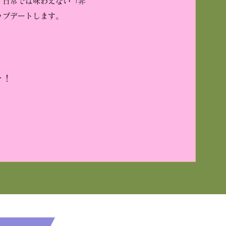
。日常では味わえない「非
ップデートします。
そ！