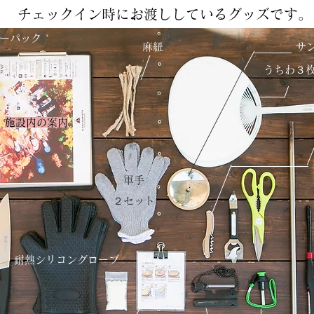
​チェックイン時にお渡ししているグッズです。
ーパック
麻紐
サ
うちわ３
施設内の案内
軍手
２セット
耐熱シリコングローブ