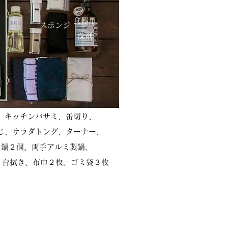
食器用
スポンジ
​洗剤
、キッチンバサミ、缶切り、
じ、サラダトング、ターナー、
ト鍋２個、両手アルミ製鍋、
、台拭き、布巾２枚、ゴミ袋３枚