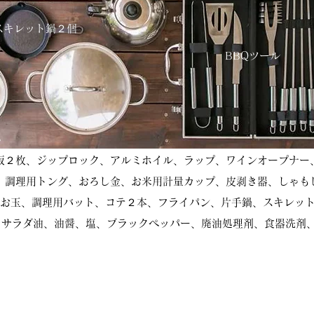
スキレット鍋２個
BBQツール
。
板２枚、ジップロック、アルミホイル、ラップ、ワインオープナー
、調理用トング、おろし金、お米用計量カップ、皮剥き器、しゃも
お玉、調理用バット、コテ２本、フライパン、片手鍋、スキレッ
、サラダ油、油醤、塩、ブラックペッパー、廃油処理剤、食器洗剤