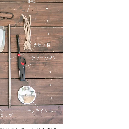
麻紐
火吹き棒
チャッカマン
サンライター
スコップ