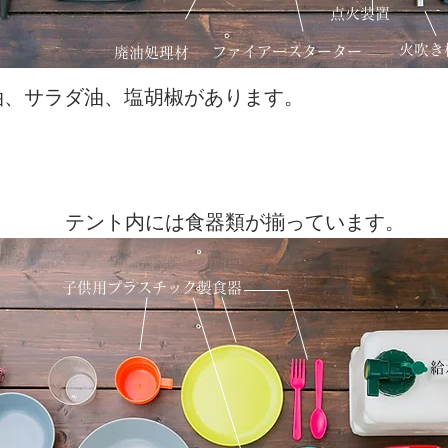
点火装置
火吹き
ファイアースターター
廃油処理材
醤油、サラダ油、塩胡椒があります。
テント内には食器類が揃っています。
子供用プラスチック製食器
給