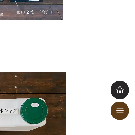
布巾２枚、台布巾
棒
水ジャグ