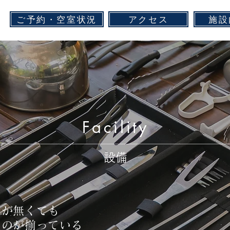
ご予約・空室状況
アクセス
施設
Facility
設備
具が無くても
ものが揃っている