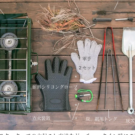
軍手
２セット
耐熱シリコングローブ
点火装置
炭、網用トング
​灰