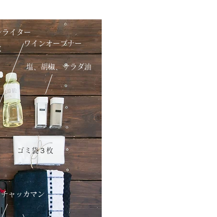
ンライター
ワインオープナー
枚
​塩、胡椒、サラダ油
ゴミ袋３枚
チャッカマン