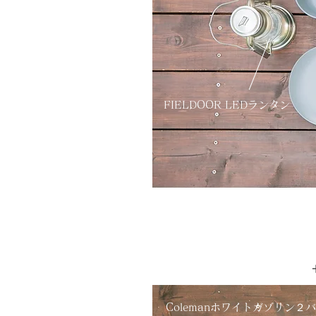
​ FIELDOOR LEDランタン
​ Colemanホワイトガゾリン２