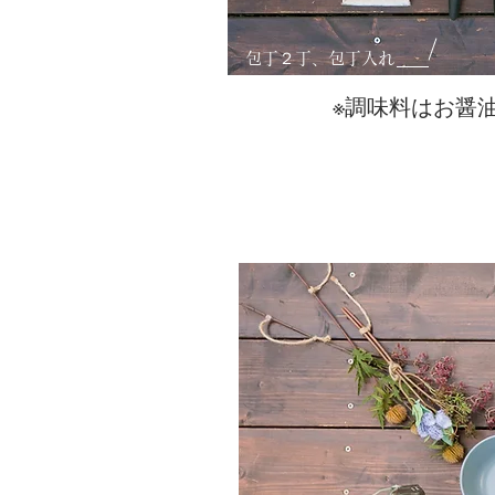
​包丁２丁、包丁入れ
※​調味料はお