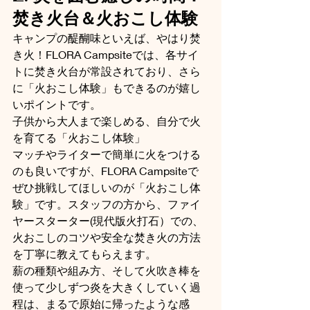
焚き火台＆火おこし体験
キャンプの醍醐味といえば、やはり焚
き火！FLORA Campsiteでは、各サイ
トに焚き火台が常設されており、さら
に「火おこし体験」もできるのが嬉し
いポイントです。
子供から大人まで楽しめる、自分で火
を育てる「火おこし体験」
マッチやライターで簡単に火をつける
のも良いですが、FLORA Campsiteで
ぜひ挑戦してほしいのが「火おこし体
験」です。スタッフの方から、ファイ
ヤースターター(現代版火打石）での、
火おこしのコツや安全な焚き火の方法
を丁寧に教えてもらえます。
薪の種類や組み方、そして火吹き棒を
使って少しずつ炎を大きくしていく過
程は、まるで原始に帰ったような感