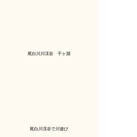
尾白川川渓谷　千ヶ淵
尾白川渓谷で川遊び