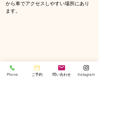
から車でアクセスしやすい場所にあり
ます。
尾白の湯　濃厚な有馬型の源泉
Phone
ご予約
問い合わせ
Instagram
名水の里で名湯に浸かる
有馬型のミネラル豊富な温泉は、体を
芯から温め、旅の疲れを癒してくれま
す。
露天風呂からは、四季折々の自然の景
色を眺めることができ、心ゆくまでリ
ラックスできます。広々とした内湯や
サウナも完備されており、登山の後や