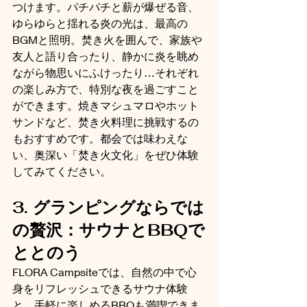
つけます。パチパチと薪が爆ぜる音、
ゆらゆらと揺れる炎の光は、最高の
BGMと照明。焚き火を囲んで、家族や
友人と語り合ったり、静かに炎を眺め
ながら物思いにふけったり…それぞれ
の楽しみ方で、特別な夜を過ごすこと
ができます。焼きマシュマロやホット
サンドなど、焚き火料理に挑戦するの
もおすすめです。都会では味わえな
い、奥深い「焚き火文化」をぜひ体験
してみてください。
3. グランピングならでは
の贅沢：サウナとBBQで
ととのう
FLORA Campsiteでは、自然の中で心
身をリフレッシュできるサウナ体験
と、手軽に楽しめるBBQも満喫できま